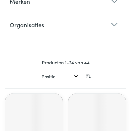
Merken
filter
Organisaties
filter
Producten
1
-
24
van
44
Sorteer op: