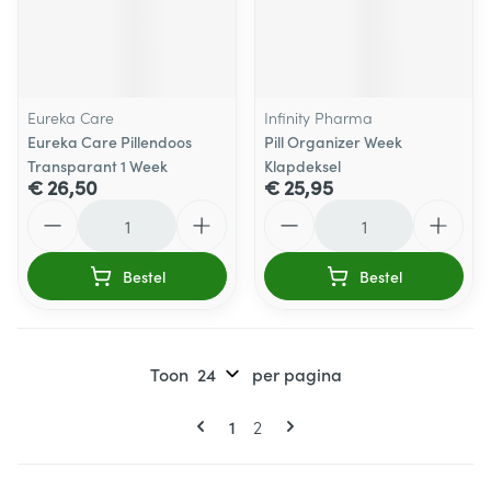
Eureka Care
Infinity Pharma
Eureka Care Pillendoos
Pill Organizer Week
Transparant 1 Week
Klapdeksel
€ 26,50
€ 25,95
Aantal
Aantal
Bestel
Bestel
Toon
per pagina
Pagina's
U lees momenteel pagina
Pagina
1
2