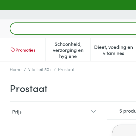
Ga naar de inhoud
Product, merk, categorie...
Schoonheid,
Dieet, voeding en
verzorging en
Promoties
Toon submenu voor Schoonheid
Toon subm
vitamines
hygiëne
Home
/
Vitaliteit 50+
/
Prostaat
Prostaat
Doorgaan naar productlijst
5
produ
Prijs
filter