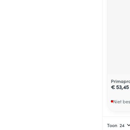
Primapr
€ 53,45
Niet be
Toon