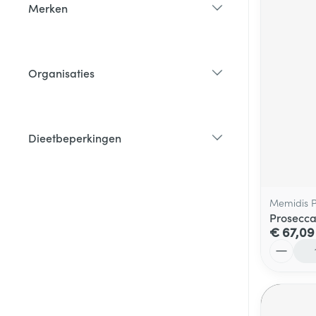
Merken
filter
Organisaties
filter
Dieetbeperkingen
filter
Memidis 
Prosecca
€ 67,09
Aantal