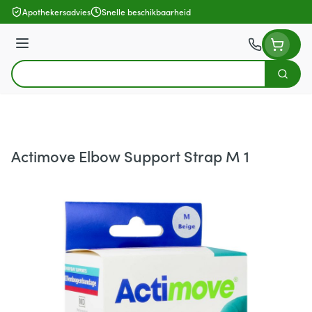
Ga naar de inhoud
Apothekersadvies
Snelle beschikbaarheid
Menu
Zoek
Product, merk, categorie...
Actimove Elbow Support Strap M 1