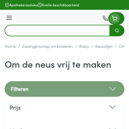
Ga naar de inhoud
Apothekersadvies
Snelle beschikbaarheid
Menu
Zoek
Product, merk, categorie...
Home
/
Zwangerschap en kinderen
/
Baby
/
Kwaaltjes
/
Om de
Om de neus vrij te maken
Filteren
Doorgaan naar productlijst
Prijs
filter