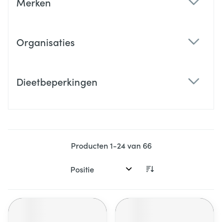
Merken
filter
Organisaties
filter
Dieetbeperkingen
filter
Producten
1
-
24
van
66
Sorteer op: