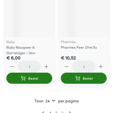
Nuby
Pharmex
Nuby Neuspeer &
Pharmex Peer 27ml Xs
Oorreiniger - 0m+
€ 6,00
€ 10,52
Aantal
Aantal
Bestel
Bestel
Toon
per pagina
Pagina's
U lees momenteel pagina
Pagina
Pagina
1
2
3