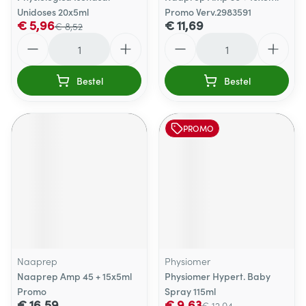
Unidoses 20x5ml
Promo Verv.2983591
€ 5,96
€ 11,69
€ 8,52
Aantal
Aantal
Bestel
Bestel
PROMO
Naaprep
Physiomer
Naaprep Amp 45 + 15x5ml
Physiomer Hypert. Baby
Promo
Spray 115ml
€ 16,59
€ 9,63
€ 12,04