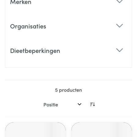
Merken
filter
Organisaties
filter
Dieetbeperkingen
filter
5
producten
Sorteer op: