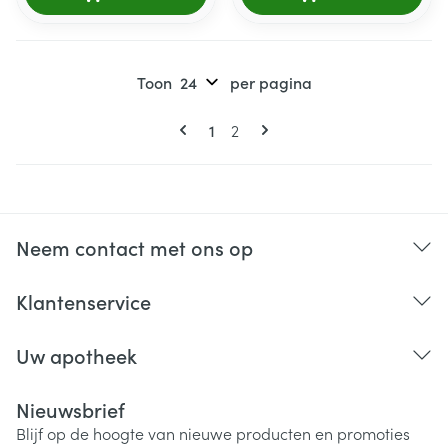
Toon
per pagina
Pagina's
U lees momenteel pagina
Pagina
1
2
Neem contact met ons op
Klantenservice
Uw apotheek
Nieuwsbrief
Blijf op de hoogte van nieuwe producten en promoties