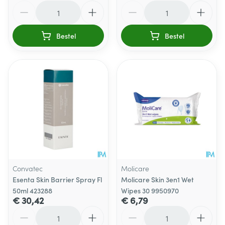
Aantal
Aantal
Bestel
Bestel
Convatec
Molicare
Esenta Skin Barrier Spray Fl
Molicare Skin 3en1 Wet
50ml 423288
Wipes 30 9950970
€ 30,42
€ 6,79
Aantal
Aantal