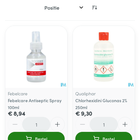
Sorteer op:
Febelcare
Qualiphar
Febelcare Antiseptic Spray
Chlorhexidini Gluconas 2%
100ml
250ml
€ 8,94
€ 9,30
Aantal
Aantal
Bestel
Bestel