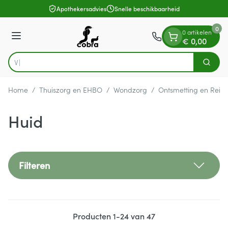
Dia 1 van 1
Ga naar de inhoud
Apothekersadvies
Snelle beschikbaarheid
0
0 artikelen
Menu
€ 0,00
Vind snel
Zoek
Product, merk, categorie...
Home
/
Thuiszorg en EHBO
/
Wondzorg
/
Ontsmetting en Reini
Huid
Filteren
Producten
1
-
24
van
47