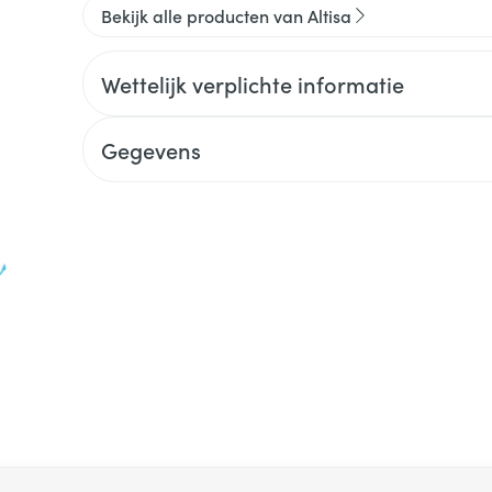
Bekijk alle producten van Altisa
Wettelijk verplichte informatie
Gegevens
 met de tabtoets. Je kunt de carrousel overslaan of direct na