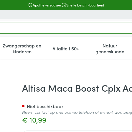
Apothekersadvies
Snelle beschikbaarheid
Zwangerschap en
Natuur
Vitaliteit 50+
, verzorging en hygiëne categorie
enu voor Dieet, voeding en vitamines categorie
Toon submenu voor Zwangerschap en kinderen cat
Toon submenu voor Vitaliteit 5
Toon subm
kinderen
geneeskunde
nced Tabl 30
Altisa Maca Boost Cplx A
Niet beschikbaar
Neem contact op met ons via telefoon of e-mail, dan bek
€ 10,99