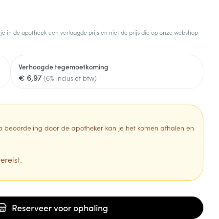
 je in de apotheek een verlaagde prijs en niet de prijs die op onze webshop
Verhoogde tegemoetkoming
€ 6,97
(6% inclusief btw)
 Na beoordeling door de apotheker kan je het komen afhalen en
ereist.
Reserveer
voor ophaling