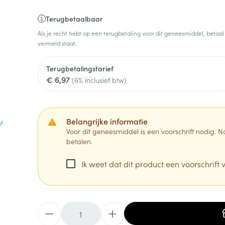
Terugbetaalbaar
Als je recht hebt op een terugbetaling voor dit geneesmiddel, betaal
vermeld staat.
Terugbetalingstarief
€ 6,97
(6% inclusief btw)
Belangrijke informatie
Voor dit geneesmiddel is een voorschrift nodig.
betalen.
Ik weet dat dit product een voorschrift v
Aantal