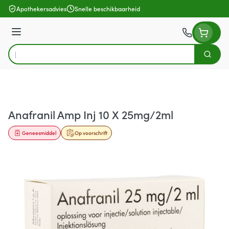
Ga naar de inhoud
Apothekersadvies
Snelle beschikbaarheid
Menu
Zoek
Product, merk, categorie...
Anafranil Amp Inj 10 X 25mg/2ml
Geneesmiddel
Op voorschrift