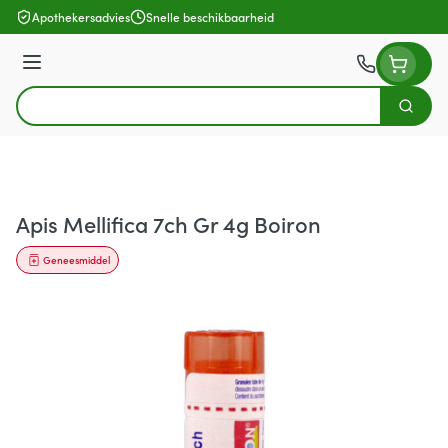
Ga naar de inhoud
Apothekersadvies
Snelle beschikbaarheid
Menu
Zoek
Product, merk, categorie...
Apis Mellifica 7ch Gr 4g Boiron
Geneesmiddel