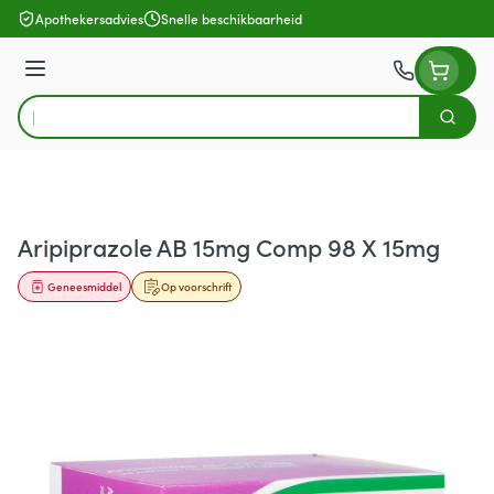
Ga naar de inhoud
Apothekersadvies
Snelle beschikbaarheid
Menu
Zoek
Product, merk, categorie...
Aripiprazole AB 15mg Comp 98 X 15mg
Geneesmiddel
Op voorschrift