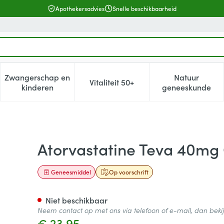
Apothekersadvies
Snelle beschikbaarheid
Zwangerschap en
Natuur
Vitaliteit 50+
, verzorging en hygiëne categorie
enu voor Dieet, voeding en vitamines categorie
Toon submenu voor Zwangerschap en kinderen cat
Toon submenu voor Vitaliteit 5
Toon subm
kinderen
geneeskunde
ifarm Filmomh Tabl 100
Atorvastatine Teva 40mg
Geneesmiddel
Op voorschrift
Niet beschikbaar
Neem contact op met ons via telefoon of e-mail, dan bek
€ 23,95