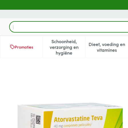
Ga naar de inhoud
Product, merk, categorie...
Schoonheid,
Dieet, voeding en
verzorging en
Promoties
Toon submenu voor Schoonheid
Toon subm
vitamines
hygiëne
Atorvastatine Teva 40mg Or