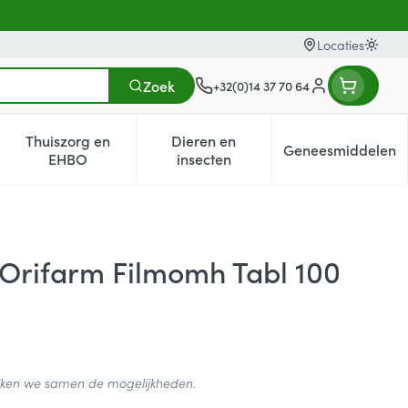
Locaties
Oversc
Zoek
+32(0)14 37 70 64
Klant menu
Thuiszorg en
Dieren en
Geneesmiddelen
egorie
0+ categorie
enu voor Natuur geneeskunde categorie
Toon submenu voor Thuiszorg en EHBO categorie
Toon submenu voor Dieren en i
Toon subm
EHBO
insecten
 Orifarm Filmomh Tabl 100
ijken we samen de mogelijkheden.