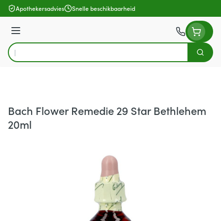
Ga naar de inhoud
Apothekersadvies
Snelle beschikbaarheid
Menu
Zoek
Product, merk, categorie...
Bach Flower Remedie 29 Star Bethlehem
20ml