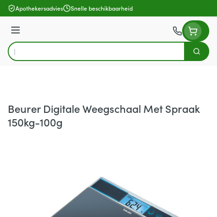
Ga naar de inhoud
Apothekersadvies
Snelle beschikbaarheid
Menu
Zoek
Product, merk, categorie...
Beurer Digitale Weegschaal Met Spraak
150kg-100g