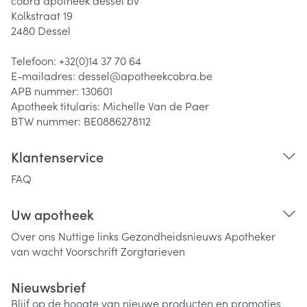
cobra apotheek dessel bv
Kolkstraat 19
2480
Dessel
Telefoon:
+32(0)14 37 70 64
E-mailadres:
dessel@
apotheekcobra.be
APB nummer:
130601
Apotheek titularis:
Michelle Van de Paer
BTW nummer:
BE0886278112
Klantenservice
FAQ
Uw apotheek
Over ons
Nuttige links
Gezondheidsnieuws
Apotheker
van wacht
Voorschrift
Zorgtarieven
Nieuwsbrief
Blijf op de hoogte van nieuwe producten en promoties