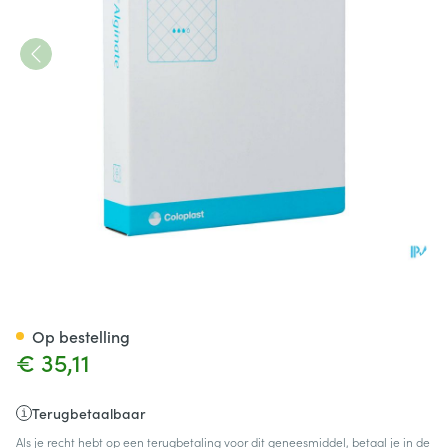
Biatain Alginate 10cmx10cm 1
Op bestelling
€ 35,11
Terugbetaalbaar
Als je recht hebt op een terugbetaling voor dit geneesmiddel, betaal je in de