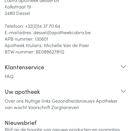
cobra apotheek dessel bv
Kolkstraat 19
2480
Dessel
Telefoon:
+32(0)14 37 70 64
E-mailadres:
dessel@
apotheekcobra.be
APB nummer:
130601
Apotheek titularis:
Michelle Van de Paer
BTW nummer:
BE0886278112
Klantenservice
FAQ
Uw apotheek
Over ons
Nuttige links
Gezondheidsnieuws
Apotheker
van wacht
Voorschrift
Zorgtarieven
Nieuwsbrief
Blijf op de hoogte van nieuwe producten en promoties