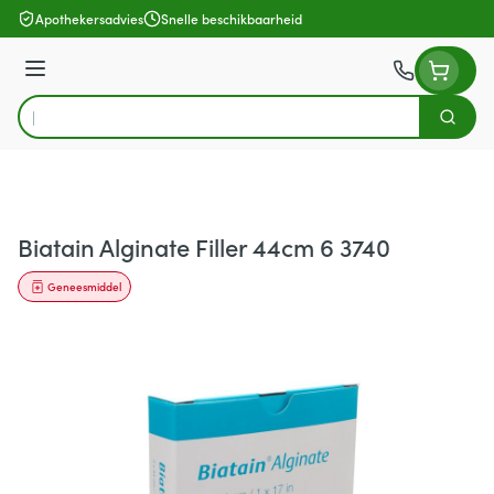
Ga naar de inhoud
Apothekersadvies
Snelle beschikbaarheid
Menu
Zoek
Product, merk, categorie...
Biatain Alginate Filler 44cm 6 3740
Geneesmiddel