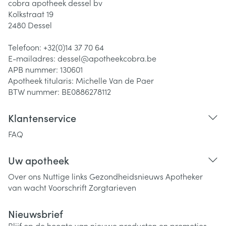
cobra apotheek dessel bv
Kolkstraat 19
2480
Dessel
Telefoon:
+32(0)14 37 70 64
E-mailadres:
dessel@
apotheekcobra.be
APB nummer:
130601
Apotheek titularis:
Michelle Van de Paer
BTW nummer:
BE0886278112
Klantenservice
FAQ
Uw apotheek
Over ons
Nuttige links
Gezondheidsnieuws
Apotheker
van wacht
Voorschrift
Zorgtarieven
Nieuwsbrief
Blijf op de hoogte van nieuwe producten en promoties