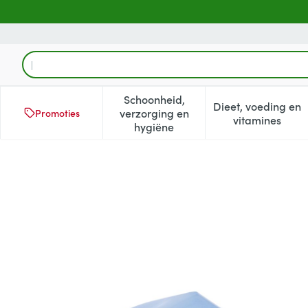
Ga naar de inhoud
Product, merk, categorie...
Schoonheid,
Dieet, voeding en
verzorging en
Promoties
Toon submenu voor Schoonheid
Toon subm
vitamines
hygiëne
Bota Podo 10 Hielspoorkuss