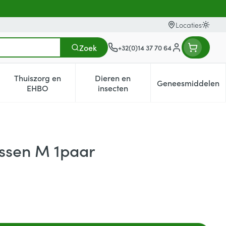
Locaties
Oversc
Zoek
+32(0)14 37 70 64
Klant menu
Thuiszorg en
Dieren en
Geneesmiddelen
egorie
0+ categorie
enu voor Natuur geneeskunde categorie
Toon submenu voor Thuiszorg en EHBO categorie
Toon submenu voor Dieren en i
Toon subm
EHBO
insecten
ussen M 1paar