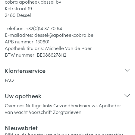
cobra apotheek dessel bv
Kolkstraat 19
2480
Dessel
Telefoon:
+32(0)14 37 70 64
E-mailadres:
dessel@
apotheekcobra.be
APB nummer:
130601
Apotheek titularis:
Michelle Van de Paer
BTW nummer:
BE0886278112
Klantenservice
FAQ
Uw apotheek
Over ons
Nuttige links
Gezondheidsnieuws
Apotheker
van wacht
Voorschrift
Zorgtarieven
Nieuwsbrief
Blijf op de hoogte van nieuwe producten en promoties