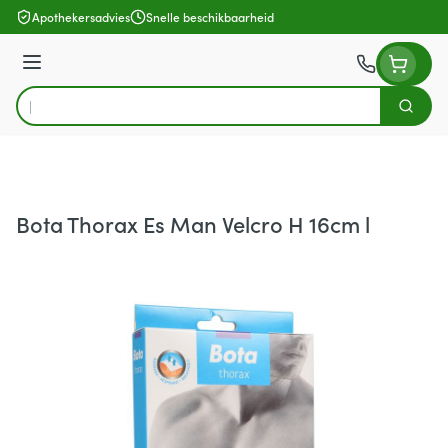
Ga naar de inhoud
Apothekersadvies
Snelle beschikbaarheid
Menu
Zoek
Product, merk, categorie...
Bota Thorax Es Man Velcro H 16cm l