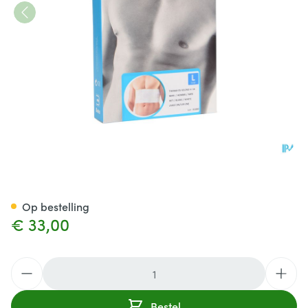
Bota Thorax Es Man Velcro H 
Op bestelling
€ 33,00
Aantal
Bestel