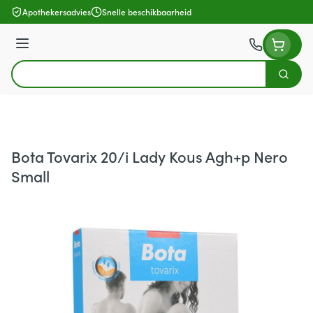
Ga naar de inhoud
Apothekersadvies
Snelle beschikbaarheid
Menu
Zoek
Product, merk, categorie...
Bota Tovarix 20/i Lady Kous Agh+p Nero
Small