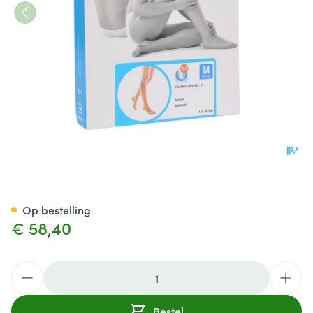
Bota Tovarix 20/ii Kous Ad-p
Op bestelling
€ 58,40
Aantal
Bestel