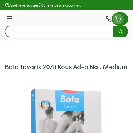
Ga naar de inhoud
Apothekersadvies
Snelle beschikbaarheid
Menu
Zoek
Product, merk, categorie...
Bota Tovarix 20/ii Kous Ad-p Nat. Medium