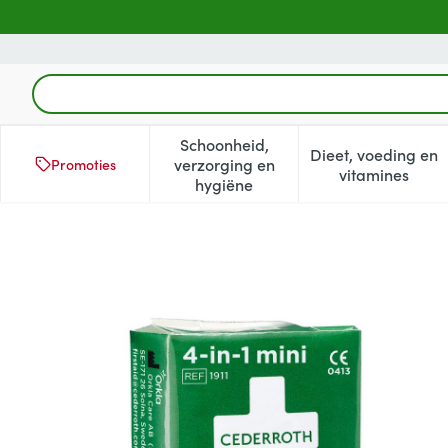
Ga naar de inhoud
Product, merk, categorie...
Schoonheid,
Dieet, voeding en
verzorging en
Promoties
Toon submenu voor Schoonheid
Toon subm
vitamines
hygiëne
Cederroth 4-in-1 Drukverba