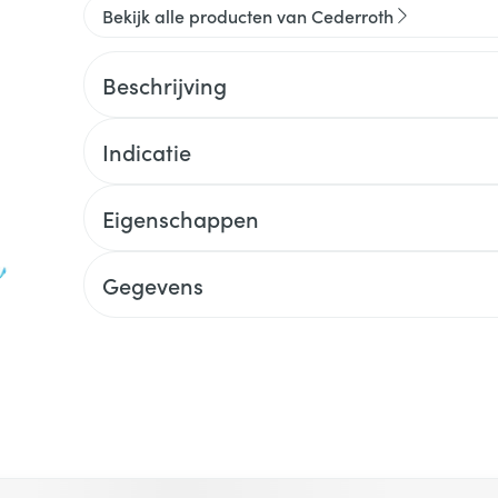
Bekijk alle producten van Cederroth
Beschrijving
Indicatie
Eigenschappen
Gegevens
 met de tabtoets. Je kunt de carrousel overslaan of direct na