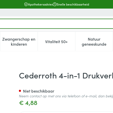
Apothekersadvies
Snelle beschikbaarheid
Zwangerschap en
Natuur
Vitaliteit 50+
, verzorging en hygiëne categorie
enu voor Dieet, voeding en vitamines categorie
Toon submenu voor Zwangerschap en kinderen cat
Toon submenu voor Vitaliteit 5
Toon subm
kinderen
geneeskunde
nd Mini
Cederroth 4-in-1 Drukve
Niet beschikbaar
Neem contact op met ons via telefoon of e-mail, dan bek
€ 4,88