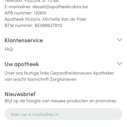
Telefoon:
+32(0)14 37 70 64
E-mailadres:
dessel@
apotheekcobra.be
APB nummer:
130601
Apotheek titularis:
Michelle Van de Paer
BTW nummer:
BE0886278112
Klantenservice
FAQ
Uw apotheek
Over ons
Nuttige links
Gezondheidsnieuws
Apotheker
van wacht
Voorschrift
Zorgtarieven
Nieuwsbrief
Blijf op de hoogte van nieuwe producten en promoties
E-mail adres