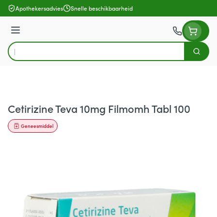
Ga naar de inhoud
Apothekersadvies
Snelle beschikbaarheid
Menu
Zoek
Product, merk, categorie...
Cetirizine Teva 10mg Filmomh Tabl 100
Geneesmiddel