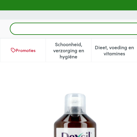
Ga naar de inhoud
Product, merk, categorie...
Schoonheid,
Dieet, voeding en
verzorging en
Promoties
Toon submenu voor Schoonheid
Toon subm
vitamines
hygiëne
Dexsil Forte Gewrichten 1l 