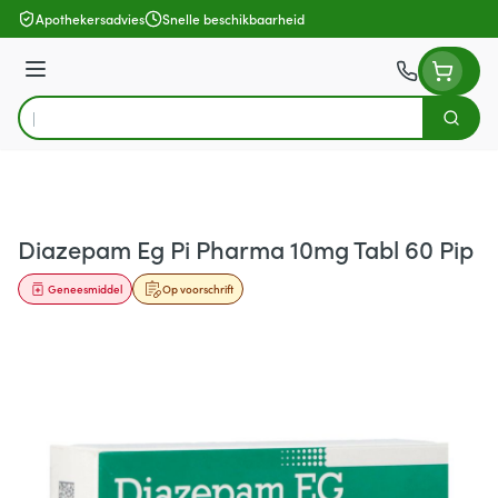
Ga naar de inhoud
Apothekersadvies
Snelle beschikbaarheid
Menu
Zoek
Product, merk, categorie...
Diazepam Eg Pi Pharma 10mg Tabl 60 Pip
Geneesmiddel
Op voorschrift