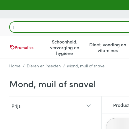
Ga naar de inhoud
Product, merk, categorie...
Schoonheid,
Dieet, voeding en
verzorging en
Promoties
Toon submenu voor Schoonheid
Toon subm
vitamines
hygiëne
Home
/
Dieren en insecten
/
Mond, muil of snavel
Mond, muil of snavel
Doorgaan naar productlijst
Produc
Prijs
filter