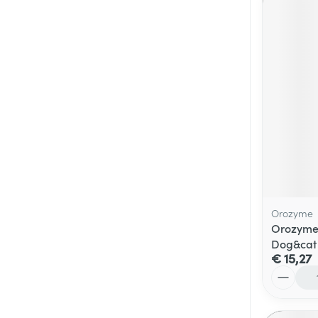
Orozyme
Orozyme 
Dog&cat
€ 15,27
Aantal