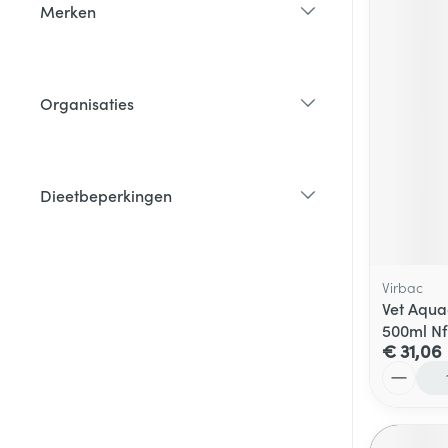
Merken
filter
Organisaties
filter
Dieetbeperkingen
filter
Virbac
Vet Aqua
500ml Nf
€ 31,06
Aantal