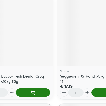
Virbac
Bucco-fresh Dental Croq
Veggiedent Xs Hond >5kg
 <10kg 60g
15
€ 17,19
Aantal