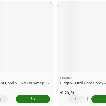
Plaqtiv+
nt Hond >30kg Kauwreep 15
Plaqtiv+ Oral Care Spray V
€ 29,31
Aantal