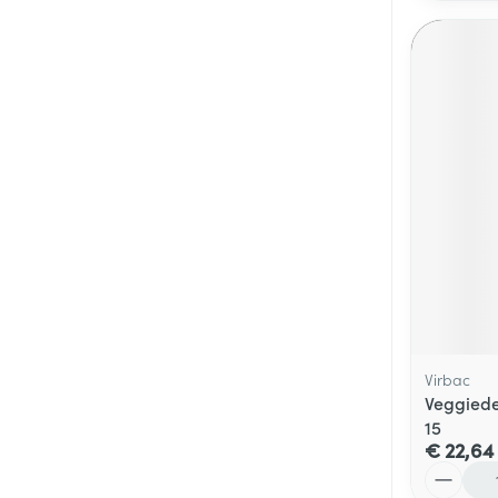
Virbac
Veggied
15
€ 22,64
Aantal