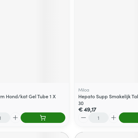
Miloa
rm Hond/kat Gel Tube 1 X
Hepato Supp Smakelijk Ta
30
€ 49,17
Aantal