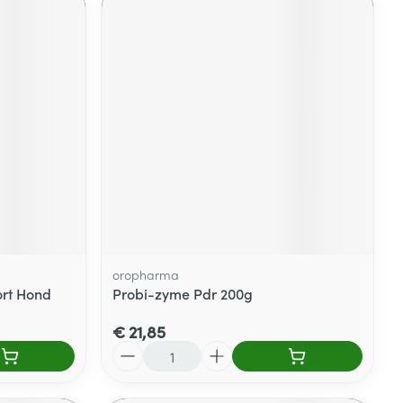
oropharma
ort Hond
Probi-zyme Pdr 200g
€ 21,85
Aantal