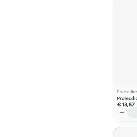
Protecdia
Protecdi
€ 13,87
Aantal