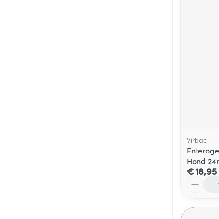
Virbac
Enteroge
Hond 24
€ 18,95
Aantal