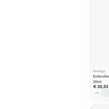
Fendigo
Enterofe
20ml
€ 20,53
Aantal