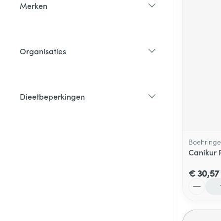
Merken
filter
Organisaties
filter
Dieetbeperkingen
filter
Boehringe
Canikur 
€ 30,57
Aantal