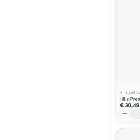
Hills pet n
Hills Pre
€ 30,49
Aantal