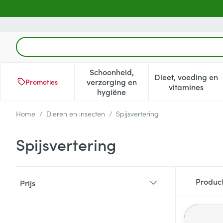
Ga naar de inhoud
Product, merk, categorie...
Schoonheid,
Dieet, voeding en
verzorging en
Promoties
Toon submenu voor Schoonheid
Toon subm
vitamines
hygiëne
Home
/
Dieren en insecten
/
Spijsvertering
Spijsvertering
Doorgaan naar productlijst
Produc
Prijs
filter