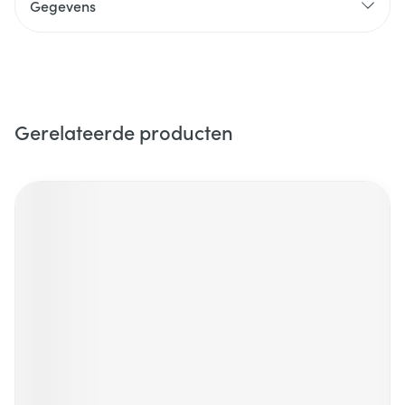
Gegevens
Gerelateerde producten
Navigeren door de elementen van de carrousel is mogelijk m
Druk om carrousel over te slaan
Druk op om naar carrouselnavigatie te gaan