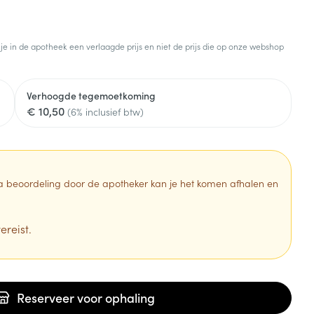
 je in de apotheek een verlaagde prijs en niet de prijs die op onze webshop
Verhoogde tegemoetkoming
€ 10,50
(6% inclusief btw)
 Na beoordeling door de apotheker kan je het komen afhalen en
ereist.
Reserveer
voor ophaling