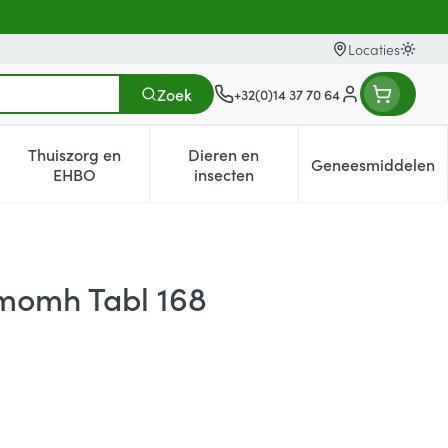
Locaties
Oversc
Zoek
+32(0)14 37 70 64
Klant menu
Thuiszorg en
Dieren en
Geneesmiddelen
egorie
0+ categorie
enu voor Natuur geneeskunde categorie
Toon submenu voor Thuiszorg en EHBO categorie
Toon submenu voor Dieren en i
Toon subm
EHBO
insecten
momh Tabl 168