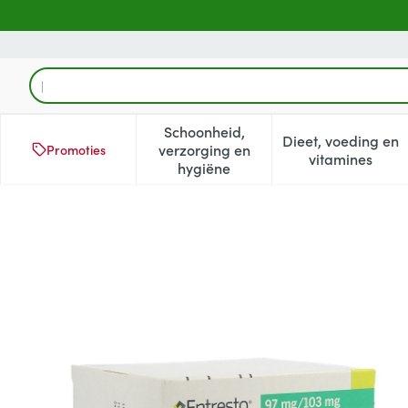
Ga naar de inhoud
Product, merk, categorie...
Schoonheid,
Dieet, voeding en
verzorging en
Promoties
Toon submenu voor Schoonheid
Toon subm
vitamines
hygiëne
Entresto 97mg/103mg Filmo