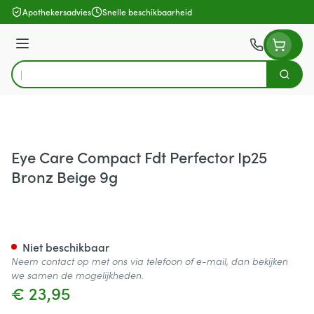
Ga naar de inhoud
Apothekersadvies
Snelle beschikbaarheid
Menu
Zoek
Product, merk, categorie...
Eye Care Compact Fdt Perfector Ip25
Bronz Beige 9g
Eye Care Compact Fdt Perfect
Niet beschikbaar
Neem contact op met ons via telefoon of e-mail, dan bekijken
we samen de mogelijkheden.
€ 23,95