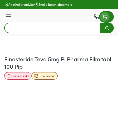
Ga naar de inhoud
Apothekersadvies
Snelle beschikbaarheid
Menu
Zoek
Product, merk, categorie...
Finasteride Teva 5mg Pi Pharma Film.tabl
100 Pip
Geneesmiddel
Op voorschrift