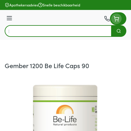
Ga naar de inhoud
Apothekersadvies
Snelle beschikbaarheid
Menu
Zoek
Product, merk, categorie...
Gember 1200 Be Life Caps 90