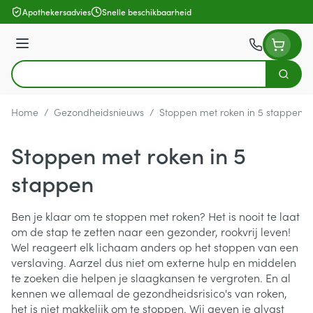
Ga naar de inhoud
Apothekersadvies
Snelle beschikbaarheid
Menu
Zoek
Product, merk, categorie...
Home
/
Gezondheidsnieuws
/
Stoppen met roken in 5 stappen
Stoppen met roken in 5
stappen
Ben je klaar om te stoppen met roken? Het is nooit te laat
om de stap te zetten naar een gezonder, rookvrij leven!
Wel reageert elk lichaam anders op het stoppen van een
verslaving. Aarzel dus niet om externe hulp en middelen
te zoeken die helpen je slaagkansen te vergroten. En al
kennen we allemaal de gezondheidsrisico's van roken,
het is niet makkelijk om te stoppen. Wij geven je alvast