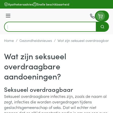
Ga naar de inhoud
Apothekersadvies
Snelle beschikbaarheid
Menu
Zoek
Product, merk, categorie...
Home
/
Gezondheidsnieuws
/
Wat zijn seksueel overdraagbare
Wat zijn seksueel
overdraagbare
aandoeningen?
Seksueel overdraagbaar
Seksueel overdraagbare infecties zijn, zoals de naam al
zegt, infecties die worden overgedragen tijdens
geslachtsgemeenschap of seks. Dat wil echter niet
zeggen dat er altijd penetratie nodig is om een soa over