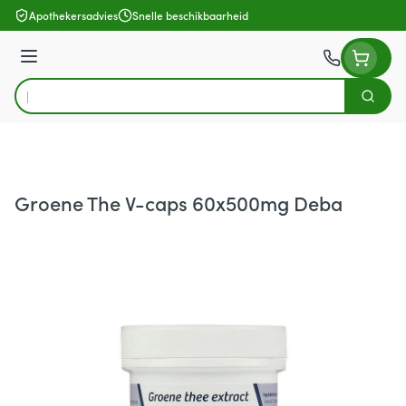
Ga naar de inhoud
Apothekersadvies
Snelle beschikbaarheid
Menu
Zoek
Product, merk, categorie...
Groene The V-caps 60x500mg Deba