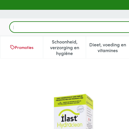
Ga naar de inhoud
Product, merk, categorie...
Schoonheid,
Dieet, voeding en
verzorging en
Promoties
Toon submenu voor Schoonheid
Toon subm
vitamines
hygiëne
Ilast Hydraclean Gel 50ml