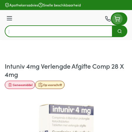
Ga naar de inhoud
Apothekersadvies
Snelle beschikbaarheid
Menu
Zoek
Product, merk, categorie...
Intuniv 4mg Verlengde Afgifte Comp 28 X
4mg
Geneesmiddel
Op voorschrift