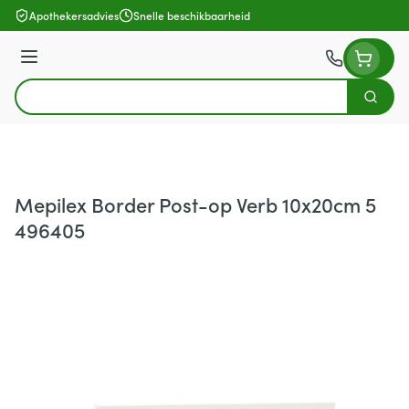
Ga naar de inhoud
Apothekersadvies
Snelle beschikbaarheid
Menu
Zoek
Product, merk, categorie...
Mepilex Border Post-op Verb 10x20cm 5
496405