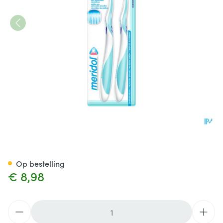
Meridol Tandenborst.besch.t
Op bestelling
€ 8,98
Aantal