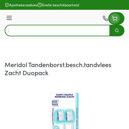
Ga naar de inhoud
Apothekersadvies
Snelle beschikbaarheid
Menu
Zoek
Product, merk, categorie...
Meridol Tandenborst.besch.tandvlees
Zacht Duopack