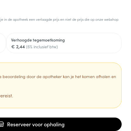
 je in de apotheek een verlaagde prijs en niet de prijs die op onze webshop
Verhoogde tegemoetkoming
€ 2,44
(6% inclusief btw)
 Na beoordeling door de apotheker kan je het komen afhalen en
ereist.
Reserveer
voor ophaling