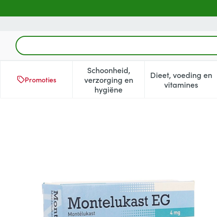
Ga naar de inhoud
Product, merk, categorie...
Schoonheid,
Dieet, voeding en
verzorging en
Promoties
Toon submenu voor Schoonheid
Toon subm
vitamines
hygiëne
Montelukast EG Kauwtablett