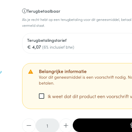
Terugbetaalbaar
Als je recht hebt op een terugbetaling voor dit geneesmiddel, betaal
vermeld staat.
Terugbetalingstarief
€ 4,07
(6% inclusief btw)
Belangrijke informatie
Voor dit geneesmiddel is een voorschrift nodig.
betalen.
Ik weet dat dit product een voorschrift v
Aantal