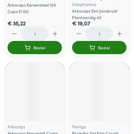
Arkopharma
Arkocaps Kersensteel 150
Arkocaps Sint Janskruid
Caps Fl 150
Plantaardig 45
€ 35,22
€ 19,07
Aantal
Aantal
Bestel
Bestel
Arkocaps
Perrigo
Arkocaps Fenugriek Comp
Broncho 2in1 Kids Cough