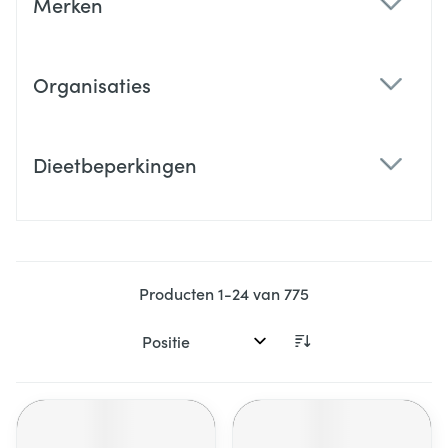
Merken
filter
Organisaties
filter
Dieetbeperkingen
filter
Producten
1
-
24
van
775
Sorteer op: