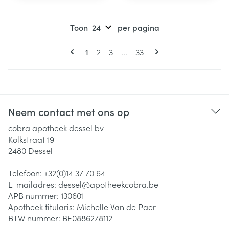
Toon
per pagina
Pagina's
U lees momenteel pagina
Pagina
Pagina
Pagina
1
2
3
...
33
Neem contact met ons op
cobra apotheek dessel bv
Kolkstraat 19
2480
Dessel
Telefoon:
+32(0)14 37 70 64
E-mailadres:
dessel@
apotheekcobra.be
APB nummer:
130601
Apotheek titularis:
Michelle Van de Paer
BTW nummer:
BE0886278112