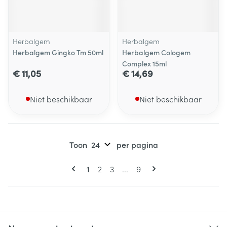
Herbalgem
Herbalgem
Herbalgem Gingko Tm 50ml
Herbalgem Cologem
Complex 15ml
€ 11,05
€ 14,69
Niet beschikbaar
Niet beschikbaar
Toon
per pagina
Pagina's
U lees momenteel pagina
Pagina
Pagina
Pagina
1
2
3
...
9