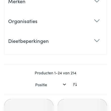
Merken
filter
Organisaties
filter
Dieetbeperkingen
filter
Producten
1
-
24
van
214
Sorteer op: