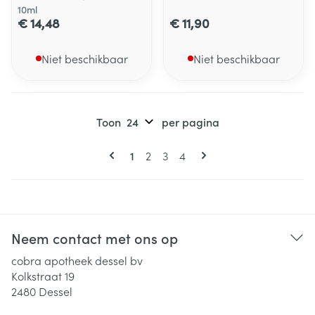
10ml
€ 14,48
€ 11,90
Niet beschikbaar
Niet beschikbaar
Toon
per pagina
Pagina's
U lees momenteel pagina
Pagina
Pagina
Pagina
1
2
3
4
Neem contact met ons op
cobra apotheek dessel bv
Kolkstraat 19
2480
Dessel