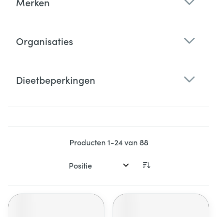
Merken
filter
Organisaties
filter
Dieetbeperkingen
filter
Producten
1
-
24
van
88
Sorteer op: