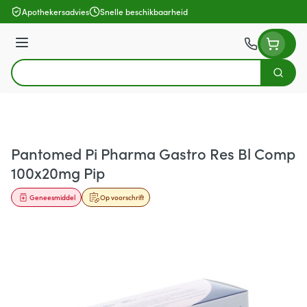
Ga naar de inhoud
Apothekersadvies
Snelle beschikbaarheid
Menu
Zoek
Product, merk, categorie...
Pantomed Pi Pharma Gastro Res Bl Comp
100x20mg Pip
Geneesmiddel
Op voorschrift