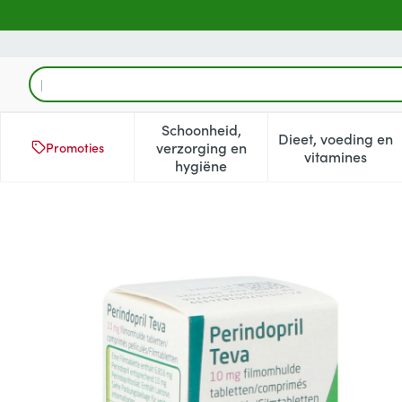
Ga naar de inhoud
Product, merk, categorie...
Schoonheid,
Dieet, voeding en
verzorging en
Promoties
Toon submenu voor Schoonheid
Toon subm
vitamines
hygiëne
Perindopril Teva 10,0mg Fil