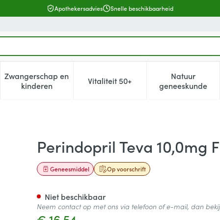
Apothekersadvies
Snelle beschikbaarheid
Zwangerschap en
Natuur
Vitaliteit 50+
, verzorging en hygiëne categorie
enu voor Dieet, voeding en vitamines categorie
Toon submenu voor Zwangerschap en kinderen cat
Toon submenu voor Vitaliteit 5
Toon subm
kinderen
geneeskunde
momh Tabl 30 X 10,0mg
Perindopril Teva 10,0mg 
Geneesmiddel
Op voorschrift
Niet beschikbaar
Neem contact op met ons via telefoon of e-mail, dan bek
€ 16,54