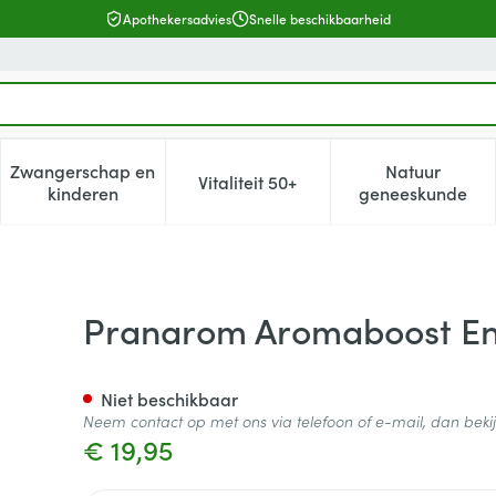
Apothekersadvies
Snelle beschikbaarheid
Zwangerschap en
Natuur
Vitaliteit 50+
, verzorging en hygiëne categorie
enu voor Dieet, voeding en vitamines categorie
Toon submenu voor Zwangerschap en kinderen cat
Toon submenu voor Vitaliteit 5
Toon subm
kinderen
geneeskunde
gy Caps 60
Pranarom Aromaboost En
Niet beschikbaar
Neem contact op met ons via telefoon of e-mail, dan bek
€ 19,95