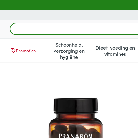
Ga naar de inhoud
Product, merk, categorie...
Schoonheid,
Dieet, voeding en
verzorging en
Promoties
Toon submenu voor Schoonheid
Toon subm
vitamines
hygiëne
Pranarom Aromaboost Ener