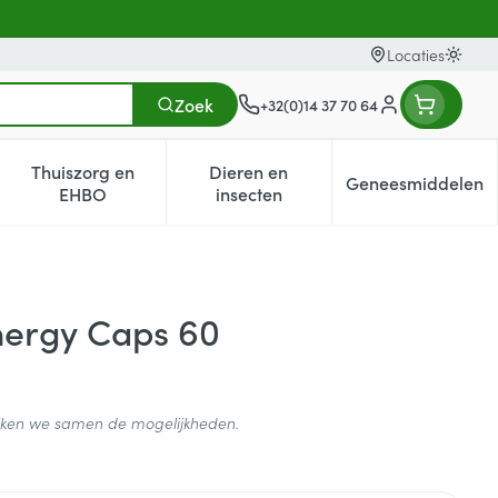
Locaties
Oversc
Zoek
+32(0)14 37 70 64
Klant menu
Thuiszorg en
Dieren en
Geneesmiddelen
egorie
0+ categorie
enu voor Natuur geneeskunde categorie
Toon submenu voor Thuiszorg en EHBO categorie
Toon submenu voor Dieren en i
Toon subm
EHBO
insecten
ergy Caps 60
ijken we samen de mogelijkheden.