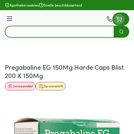
Ga naar de inhoud
Apothekersadvies
Snelle beschikbaarheid
Menu
Zoek
Product, merk, categorie...
Pregabaline EG 150Mg Harde Caps Blist.
200 X 150Mg
Geneesmiddel
Op voorschrift