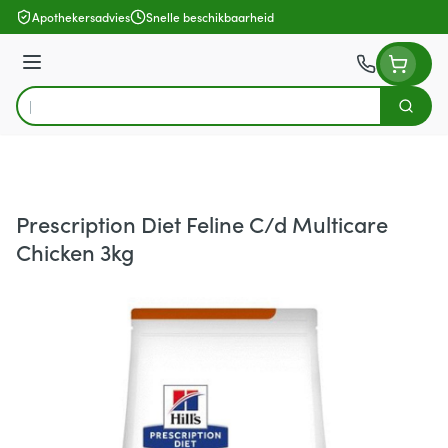
Ga naar de inhoud
Apothekersadvies
Snelle beschikbaarheid
Menu
Zoek
Product, merk, categorie...
Prescription Diet Feline C/d Multicare
Chicken 3kg