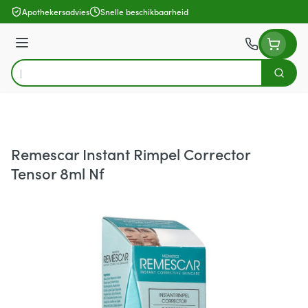
Ga naar de inhoud
Apothekersadvies
Snelle beschikbaarheid
Menu
Zoek
Product, merk, categorie...
Remescar Instant Rimpel Corrector
Tensor 8ml Nf