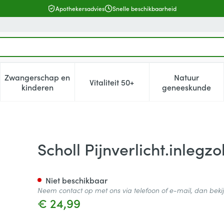
Apothekersadvies
Snelle beschikbaarheid
Zwangerschap en
Natuur
Vitaliteit 50+
, verzorging en hygiëne categorie
enu voor Dieet, voeding en vitamines categorie
Toon submenu voor Zwangerschap en kinderen cat
Toon submenu voor Vitaliteit 5
Toon subm
kinderen
geneeskunde
 Knie&hiel S 1 Paire
Scholl Pijnverlicht.inlegzo
Niet beschikbaar
Neem contact op met ons via telefoon of e-mail, dan bek
€ 24,99