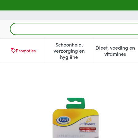
Ga naar de inhoud
Product, merk, categorie...
Schoonheid,
Dieet, voeding en
verzorging en
Promoties
Toon submenu voor Schoonheid
Toon subm
vitamines
hygiëne
Scholl Pijnverlicht.inlegzolen