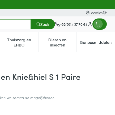
Locaties
Oversc
Zoek
+32(0)14 37 70 64
Klant menu
Thuiszorg en
Dieren en
Geneesmiddelen
egorie
0+ categorie
enu voor Natuur geneeskunde categorie
Toon submenu voor Thuiszorg en EHBO categorie
Toon submenu voor Dieren en i
Toon subm
EHBO
insecten
len Knie&hiel S 1 Paire
ijken we samen de mogelijkheden.